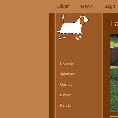
Bilder
News
Jagd
La
Blossom
Valentine
Garnet
Kintyre
Finella
___