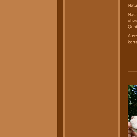
Natü
Nach
obwo
Quat
Ausz
korr
___