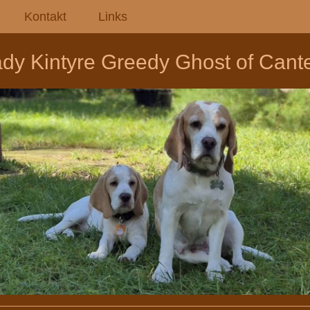
Kontakt
Links
dy Kintyre Greedy Ghost of Cante
________________________________________________________