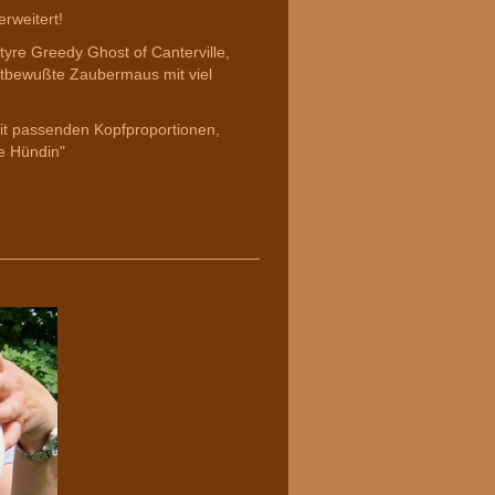
erweitert!
tyre Greedy Ghost of Canterville,
bstbewußte Zaubermaus mit viel
it passenden Kopfproportionen,
de Hündin"
________________________________________________________