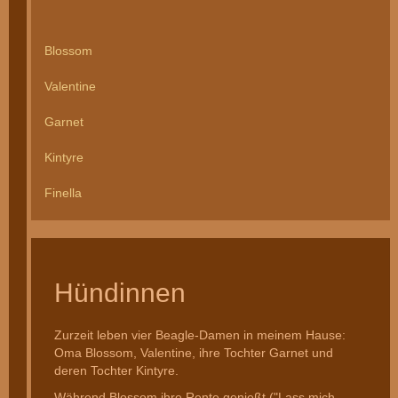
Blossom
Valentine
Garnet
Kintyre
Finella
Hündinnen
Zurzeit leben vier Beagle-Damen in meinem Hause:
Oma Blossom, Valentine, ihre Tochter Garnet und
deren Tochter Kintyre.
Während Blossom ihre Rente genießt ("Lass mich