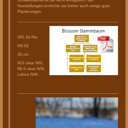
Schweißfährte ist sie recht erfolgreich. Bei
Ausstellungen erreichte sie bisher auch einige gute
Plazierungen.
________________________________________________
SPL 50 Pkt.
HD A2
35 cm
IGS clear N/N,
MLS clear N/N,
Lafora N/M
________________________________________________