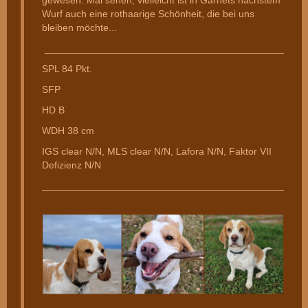
gewesen. Mal sehen, vielleicht ist in Garnets nächstem
Wurf auch eine rothaarige Schönheit, die bei uns
bleiben möchte...
________________________________________________
SPL 84 Pkt.
SFP
HD B
WDH 38 cm
IGS clear N/N, MLS clear N/N, Lafora N/N, Faktor VII
Defizienz N/N
________________________________________________