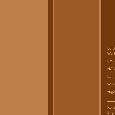
Lord
Wurf
IGS 
NCC
Lafo
WH 
zuge
___
Kont
Birgi