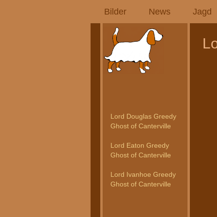
Bilder
News
Jagd
Lo
Lord Douglas Greedy
Ghost of Canterville
Lord Eaton Greedy
Ghost of Canterville
Lord Ivanhoe Greedy
Ghost of Canterville