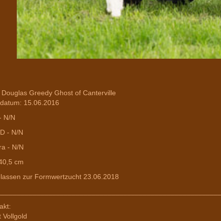
 Douglas Greedy Ghost of Canterville
datum: 15.06.2016
- N/N
D - N/N
ra - N/N
40,5 cm
lassen zur Formwertzucht 23.06.2018
________________________________________________________
akt:
t Vollgold