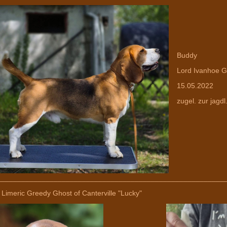
Buddy
Lord Ivanhoe Gre
15.05.2022
zugel. zur jagdl
________________________________________________________
 Limeric Greedy Ghost of Canterville "Lucky"