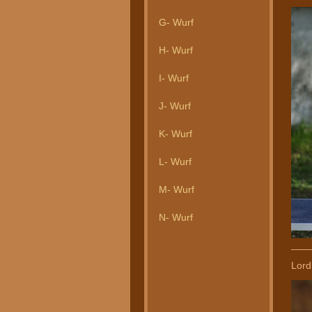
G- Wurf
H- Wurf
I- Wurf
J- Wurf
K- Wurf
L- Wurf
M- Wurf
N- Wurf
___
Lord