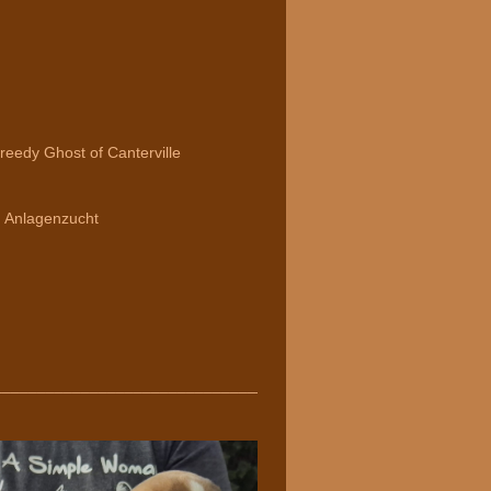
edy Ghost of Canterville
. Anlagenzucht
________________________________________________________