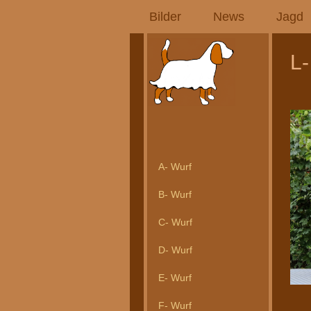
Bilder
News
Jagd
L-
A- Wurf
B- Wurf
C- Wurf
D- Wurf
E- Wurf
F- Wurf