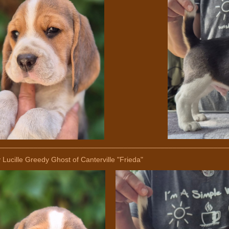
________________________________________________________
 Lucille Greedy Ghost of Canterville "Frieda"