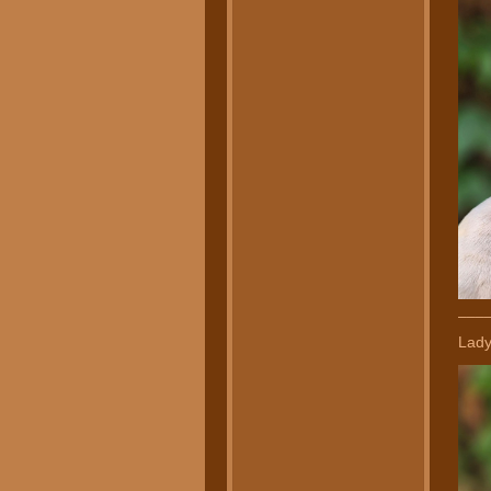
___
Lady